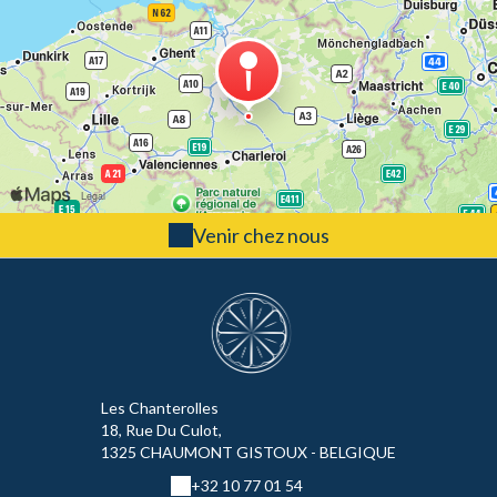
Venir chez nous
Les Chanterolles
18, Rue Du Culot,
1325 CHAUMONT GISTOUX - BELGIQUE
+32 10 77 01 54